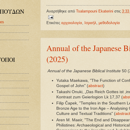
 ΣΠΟΥΔΩΝ
Αναρτήθηκε από
Tsalampouni Ekaterini
στις
3:33 
ies
Ετικέτες
αρχαιολογία
,
Ισραήλ
,
μεθοδολογία
Annual of the Japanese Bi
(2025)
ΤΟΠΟΙ
Annual of the Japanese Biblical Institute
50 (
Yutaka Maekawa, "The Function of Confe
Gospel of John" (
abstract
)
Takashi Onuki, „Das Reich Gottes ist ,in
Kontrast zum Geierlogion Lk 17,37 (
abs
Filip Čapek, "Temples in the Southern L
Bronze Age to the Iron Age – Analysing 
Culture and Textual Traditions" (
abstrac
Aren M. Maeir, "The End and Disappeara
Philistines: Archaeological and Historic