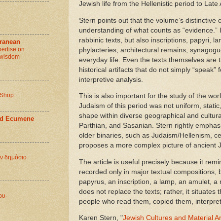
Jewish life from the Hellenistic period to Late 
Stern points out that the volume’s distinctive c
understanding of what counts as “evidence.” It
rabbinic texts, but also inscriptions, papyri, 
rranean
ertise on
phylacteries, architectural remains, synagogu
e wisdom
everyday life. Even the texts themselves are 
historical artifacts that do not simply “speak”
interpretive analysis.
 Shop
This is also important for the study of the w
Judaism of this period was not uniform, static, 
shape within diverse geographical and cultura
and Ecumene
Parthian, and Sasanian. Stern rightly emphas
older binaries, such as Judaism/Hellenism, ce
proposes a more complex picture of ancient J
ὸν δημόσιο
The article is useful precisely because it remin
recorded only in major textual compositions, b
papyrus, an inscription, a lamp, an amulet, a
does not replace the texts; rather, it situates 
ου-
people who read them, copied them, interpret
Karen Stern, "
Jewish Cultures and Material Ar