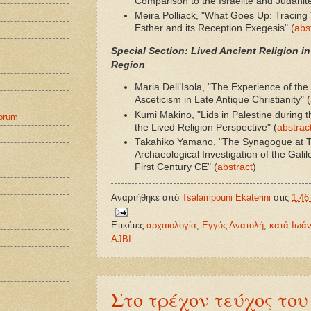
Comparison to the Israelite and Judahite
Meira Polliack, "What Goes Up: Tracing Ve
Esther and its Reception Exegesis" (
abs
Special Section: Lived Ancient Religion i
Region
Maria Dell’Isola, "The Experience of the
Asceticism in Late Antique Christianity" (
Kumi Makino, "Lids in Palestine during 
corum
the Lived Religion Perspective" (
abstrac
Takahiko Yamano, "The Synagogue at T
Archaeological Investigation of the Gal
First Century CE" (
abstract
)
Αναρτήθηκε από
Tsalampouni Ekaterini
στις
1:46 
Ετικέτες
αρχαιολογία
,
Εγγύς Ανατολή
,
κατά Ιωά
AJBI
Στο τρέχον τεύχος του J