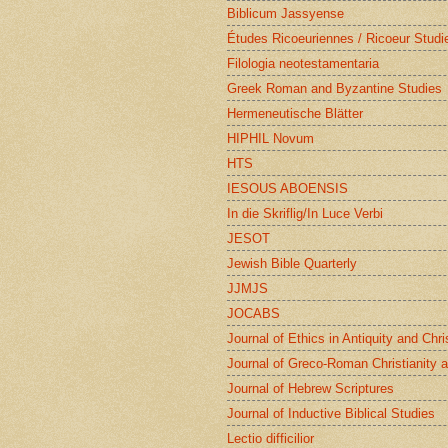
Biblicum Jassyense
Études Ricoeuriennes / Ricoeur Studi
Filologia neotestamentaria
Greek Roman and Byzantine Studies
Hermeneutische Blätter
HIPHIL Novum
HTS
IESOUS ABOENSIS
In die Skriflig/In Luce Verbi
JESOT
Jewish Bible Quarterly
JJMJS
JOCABS
Journal of Ethics in Antiquity and Chri
Journal of Greco-Roman Christianity 
Journal of Hebrew Scriptures
Journal of Inductive Biblical Studies
Lectio difficilior