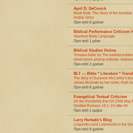
April D. DeConick
Book Note: The Glory of the Invisibl
Andrei Orlov
Πριν από 6 χρόνια
Biblical Performance Criticism
Vayntrub-Body Language
Πριν από 1 μήνα
Biblical Studies Online
Yonatan Adler on The earliest eviden
observance among ordinary Judean
Πριν από 1 χρόνια
BLT — Bible * Literature * Trans
The story of Suzanne McCarthy’s book
James McGrath by her sister, Ruth 
Πριν από 6 χρόνια
Evangelical Textual Criticism
On the Possibility that GA 1506 May
Omitted Romans 16:1–24 after All
Πριν από 1 ημέρα
Larry Hurtado's Blog
Linguistics and Loanwords in the Go
Πριν από 6 χρόνια