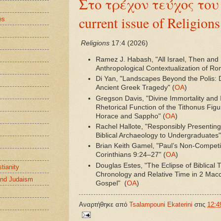
Στο τρέχον τεύχος του R
current issue of Religions
es
Religions
17:4 (2026)
Ramez J. Habash, "All Israel, Then and
Anthropological Contextualization of Ro
Di Yan, "Landscapes Beyond the Polis: Dw
Ancient Greek Tragedy" (
ΟΑ
)
Gregson Davis, "Divine Immortality and 
Rhetorical Function of the Tithonus Figur
Horace and Sappho" (
ΟΑ
)
Rachel Hallote, "Responsibly Presenting 
Biblical Archaeology to Undergraduates"
Brian Keith Gamel, "Paul’s Non-Competi
Corinthians 9:24–27" (
ΟΑ
)
Douglas Estes, "The Eclipse of Biblical 
stianity
Chronology and Relative Time in 2 Mac
and Judaism
Gospel" (
ΟΑ
)
Αναρτήθηκε από
Tsalampouni Ekaterini
στις
12:4