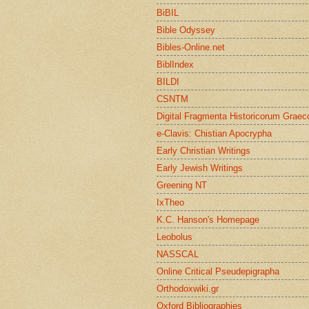
BiBIL
Bible Odyssey
Bibles-Online.net
BiblIndex
BILDI
CSNTM
Digital Fragmenta Historicorum Grae
e-Clavis: Chistian Apocrypha
Early Christian Writings
Early Jewish Writings
Greening NT
IxTheo
K.C. Hanson's Homepage
Leobolus
NASSCAL
Online Critical Pseudepigrapha
Orthodoxwiki.gr
Oxford Bibliographies