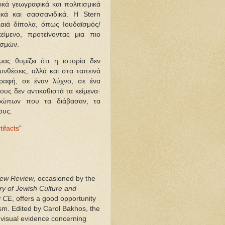
ικά γεωγραφικά και πολιτισμικά
ικά και σασσανιδικά. Η Stern
λαιά δίπολα, όπως Ιουδαϊσμός/
κείμενο, προτείνοντας μια πιο
ισμών.
ας θυμίζει ότι η ιστορία δεν
υνθέσεις, αλλά και στα ταπεινά
γραφή, σε έναν λύχνο, σε ένα
υς δεν αντικαθιστά τα κείμενα·
ρώπων που τα διάβασαν, τα
ους.
tifacts
"
Jew Review
, occasioned by the
y of Jewish Culture and
0 CE
, offers a good opportunity
sm. Edited by Carol Bakhos, the
d visual evidence concerning