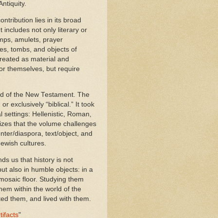
Antiquity.
ontribution lies in its broad
 includes not only literary or
lamps, amulets, prayer
es, tombs, and objects of
treated as material and
 for themselves, but require
orld of the New Testament. The
or exclusively “biblical.” It took
l settings: Hellenistic, Roman,
izes that the volume challenges
nter/diaspora, text/object, and
ewish cultures.
ds us that history is not
ut also in humble objects: in a
 mosaic floor. Studying them
them within the world of the
ed them, and lived with them.
tifacts
"