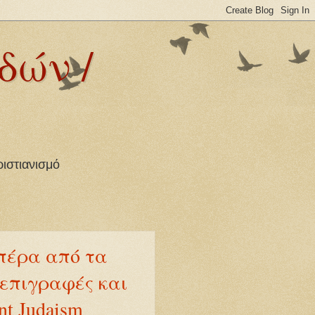
δών /
ριστιανισμό
 πέρα από τα
 επιγραφές και
nt Judaism