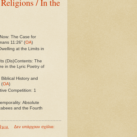
eligions / In the
 Now: The Case for
mans 11:26" (
OA
)
elling at the Limits in
Its (Dis)Contents: The
e in the Lyric Poetry of
Biblical History and
 (
ΟΑ
)
tive Competition: 1
Temporality: Absolute
cabees and the Fourth
9 μ.μ.
Δεν υπάρχουν σχόλια: