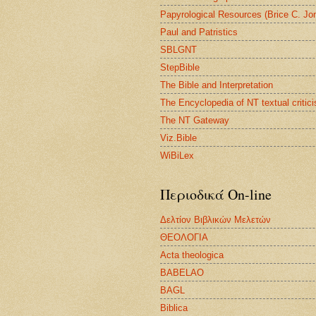
Papyrological Resources (Brice C. Jo
Paul and Patristics
SBLGNT
StepBible
The Bible and Interpretation
The Encyclopedia of NT textual critic
The NT Gateway
Viz.Bible
WiBiLex
Περιοδικά On-line
Δελτίον Βιβλικών Μελετών
ΘΕΟΛΟΓΙΑ
Acta theologica
BABELAO
BAGL
Biblica