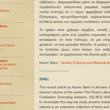
«βιβλικός». Διαμορφώθηκε μέσα σε διαφορετ
περιβάλλοντα: ελληνιστικά, ρωμαϊκά, παρθ
e God by
τονίζει εύστοχα ότι ο τόμος αμφισβητεί πα
Ελληνισμός, κέντρο/διασπορά, κείμενο/αντι
σύνθετη εικόνα των αρχαίων ιουδαϊκών πολιτ
 Home
Το άρθρο είναι χρήσιμο ακριβώς, επειδή μ
καταγράφεται μόνο στις μεγάλες κειμενικές σ
αντικείμενα: σε έναν πάπυρο, σε μια επι
φυλακτό, σε ένα μωσαϊκό δάπεδο. Η μελέτη το
ce of Torah
s
τα εντάσσει όμως στον κόσμο των ανθ
αντέγραψαν, τα ερμήνευσαν και έζησαν μαζί τ
lation
Karen Stern, "
Jewish Cultures and Material Ar
, as told to
Hayhoe
------------------------
[
ENG
]
 Not Have
The recent article by Karen Stern in
Ancient 
second volume of the series
The Posen Librar
Civilization: Emerging Judaism, 332 BCE–60
to reconsider the way we study ancient Judai
spel of Mark
volume is an extensive collection of texts an