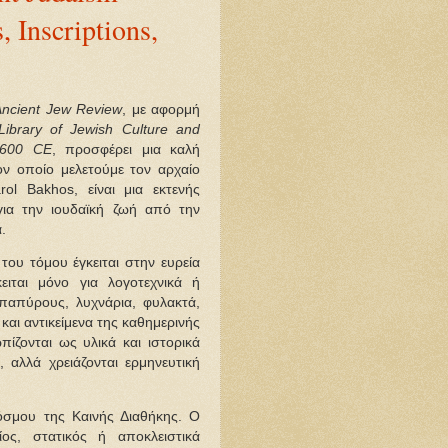
, Inscriptions,
Ancient Jew Review
, με αφορμή
ibrary of Jewish Culture and
–600 CE
, προσφέρει μια καλή
ον οποίο μελετούμε τον αρχαίο
ol Bakhos, είναι μια εκτενής
για την ιουδαϊκή ζωή από την
.
 του τόμου έγκειται στην ευρεία
ειται μόνο για λογοτεχνικά ή
, παπύρους, λυχνάρια, φυλακτά,
και αντικείμενα της καθημερινής
πίζονται ως υλικά και ιστορικά
 αλλά χρειάζονται ερμηνευτική
κόσμου της Καινής Διαθήκης. Ο
ος, στατικός ή αποκλειστικά