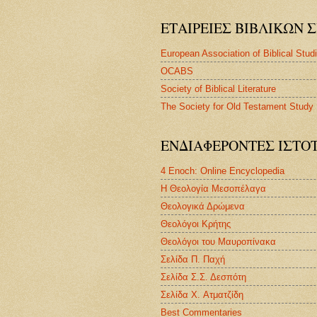
ΕΤΑΙΡΕΙΕΣ ΒΙΒΛΙΚΩΝ
European Association of Biblical Stud
OCABS
Society of Biblical Literature
The Society for Old Testament Study
ΕΝΔΙΑΦΕΡΟΝΤΕΣ ΙΣΤΟ
4 Enoch: Online Encyclopedia
Η Θεολογία Μεσοπέλαγα
Θεολογικά Δρώμενα
Θεολόγοι Κρήτης
Θεολόγοι του Μαυροπίνακα
Σελίδα Π. Παχή
Σελίδα Σ.Σ. Δεσπότη
Σελίδα X. Ατματζίδη
Best Commentaries