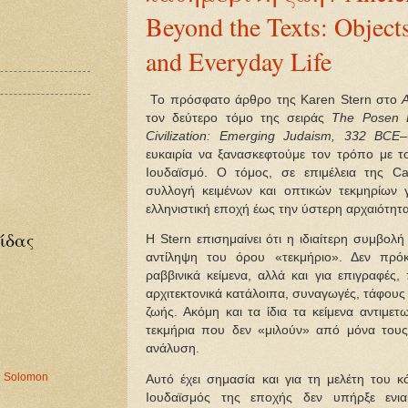
Beyond the Texts: Objects
and Everyday Life
Το πρόσφατο άρθρο της Karen Stern στο
τον δεύτερο τόμο της σειράς
The Posen L
Civilization: Emerging Judaism, 332 BCE
ευκαιρία να ξανασκεφτούμε τον τρόπο με τ
Ιουδαϊσμό. Ο τόμος, σε επιμέλεια της Car
συλλογή κειμένων και οπτικών τεκμηρίων 
ελληνιστική εποχή έως την ύστερη αρχαιότητα
ίδας
Η Stern επισημαίνει ότι η ιδιαίτερη συμβολή
αντίληψη του όρου «τεκμήριο». Δεν πρόκ
ραββινικά κείμενα, αλλά και για επιγραφές
αρχιτεκτονικά κατάλοιπα, συναγωγές, τάφους 
ζωής. Ακόμη και τα ίδια τα κείμενα αντιμετω
τεκμήρια που δεν «μιλούν» από μόνα τους,
ανάλυση.
ng Solomon
Αυτό έχει σημασία και για τη μελέτη του 
Ιουδαϊσμός της εποχής δεν υπήρξε ενιαί