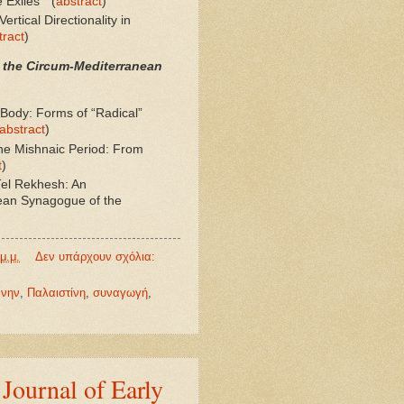
 Exiles" (
abstract
)
rtical Directionality in
tract
)
n the Circum-Mediterranean
 Body: Forms of “Radical”
abstract
)
the Mishnaic Period: From
t
)
el Rekhesh: An
ilean Synagogue of the
μ.μ.
Δεν υπάρχουν σχόλια:
ννην
,
Παλαιστίνη
,
συναγωγή
,
ournal of Early