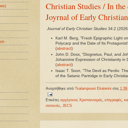
Christian Studies / In the 
nes)
Joyrnal of Early Christia
Journal of Early Christian Studies
34:2 (2026
Karl M. Berg, "Fresh Epigraphic Light o
ism
Polycarp and the Date of Its Protagonis
(
abstract
)
John D. Doss, "Diognetus, Paul, and Joh
Johannine Expression of Christianity in
(
abstract
)
Isaac T. Soon, "The Devil as Perdix: T
of the Satanic Partridge in Early Christia
Αναρτήθηκε από
Tsalampouni Ekaterini
στις
1:39 
Ετικέτες
αρχέγονος Χριστιανισμός
,
επιγραφές
,
κα
σατανάς
,
JECS