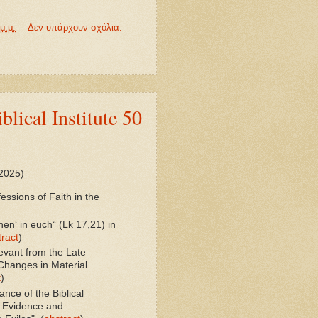
μ.μ.
Δεν υπάρχουν σχόλια:
blical Institute 50
2025)
ssions of Faith in the
nen‘ in euch“ (Lk 17,21) in
tract
)
evant from the Late
Changes in Material
t
)
nce of the Biblical
al Evidence and