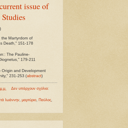
current issue of
n Studies
)
n the Martyrdom of
t's Death," 151-178
n:: The Pauline-
 Diognetus," 179-211
he Origin and Development
nity," 231-253 (
abstract
)
μ.μ.
Δεν υπάρχουν σχόλια:
τά Ιωάννην
,
μαρτύριο
,
Παύλος
,