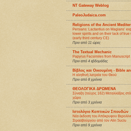
NT Gateway Weblog
PaleoJudaica.com
Religions of the Ancient Medite
Persians: Lactantius on Magians’ exp
lower spirits and on their lack of tru
(early third century CE)
Πριν από 11 ώρες
The Textual Mechanic
Papyrus Facsimiles from Manuscript
Πριν από 4 εβδομάδες
Βίβλος και Οικουμένη - Βible 
Η αληθινή λατρεία του Θεού
Πριν από 8 χρόνια
ΘΕΟΛΟΓΙΚΑ ΔΡΩΜΕΝΑ
Σύναξη (τεύχος 162) Μεταλλάξεις στ
χῶρο
Πριν από 3 χρόνια
Ιστολόγιο Κοπτικών Σπουδών
Νέα έκδοση του Απόκρυφου Βερολίν
Στρασβούργου από τον Alin Suciu
Πριν από 9 χρόνια