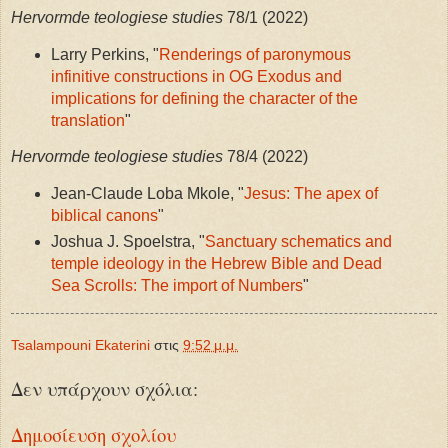
Hervormde teologiese studies
78/1 (2022)
Larry Perkins, "
Renderings of paronymous
infinitive constructions in OG Exodus and
implications for defining the character of the
translation
"
Hervormde teologiese studies
78/4 (2022)
Jean-Claude Loba Mkole, "
Jesus: The apex of
biblical canons
"
Joshua J. Spoelstra, "
Sanctuary schematics and
temple ideology in the Hebrew Bible and Dead
Sea Scrolls: The import of Numbers
"
Tsalampouni Ekaterini
στις
9:52 μ.μ.
Δεν υπάρχουν σχόλια:
Δημοσίευση σχολίου